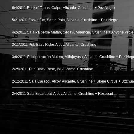
6/4/2011
Rock n' Tapas, Calpe, Alicante. Crushline + Pez Negro
5/21/2011
Taska Gat, Santa Pola, Alicante. Crushline + Pez Negro
4/2/2011
Sala Pa berse Matao, Sedaví, Valencia. Crushline + Anyone Proje
3/11/2011
Pub Easy Rider, Alcoy, Alicante. Crushline
3/6/2011
Concentración Motera, Villajoyosa, Alicante. Crushline + Pez Neg
2/25/2011
Pub Black Rose, Ibi, Alicante. Crushline
2/12/2011
Sala Caracol, Alcoy, Alicante. Crushline + Stone Circus + Uzzhua
2/4/2011
Sala Escarabat, Alcoy, Alicante. Crushline + Rosebad